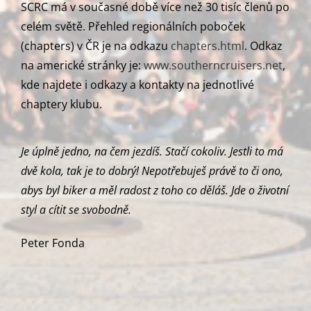
SCRC má v současné době více než 30 tisíc členů po
celém světě. Přehled regionálních poboček
(chapters) v ČR je na odkazu
chapters.html
. Odkaz
na americké stránky je:
www.southerncruisers.net
,
kde najdete i odkazy a kontakty na jednotlivé
chaptery klubu.
Je úplně jedno, na čem jezdíš. Stačí cokoliv. Jestli to má
dvě kola, tak je to dobrý! Nepotřebuješ právě to či ono,
abys byl biker a měl radost z toho co děláš. Jde o životní
styl a cítit se svobodně.
Peter Fonda