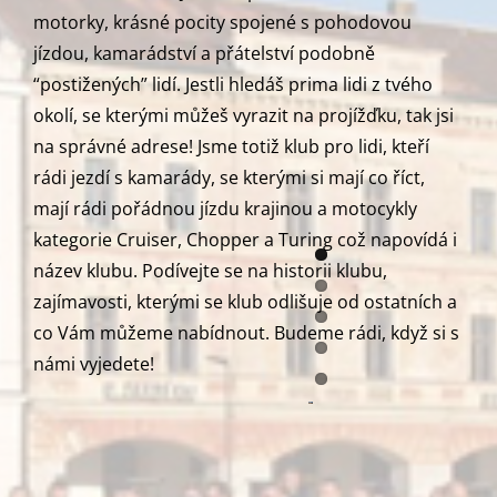
motorky, krásné pocity spojené s pohodovou
jízdou, kamarádství a přátelství podobně
“postižených” lidí. Jestli hledáš prima lidi z tvého
okolí, se kterými můžeš vyrazit na projížďku, tak jsi
na správné adrese! Jsme totiž klub pro lidi, kteří
rádi jezdí s kamarády, se kterými si mají co říct,
mají rádi pořádnou jízdu krajinou a motocykly
kategorie Cruiser, Chopper a Turing což napovídá i
název klubu. Podívejte se na historii klubu,
zajímavosti, kterými se klub odlišuje od ostatních a
co Vám můžeme nabídnout. Budeme rádi, když si s
námi vyjedete!