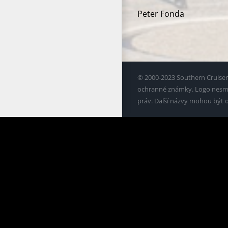
Peter Fonda
© 2000-2023 Southern Cruisers
ochranné známky. Logo nesmí 
práv. Další názvy mohou být 