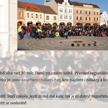
 více než 30 tisíc členů po celém světě. Přehled regionáln
nky je:
www.southerncruisers.net
, kde najdete i odkazy a k
díš. Stačí cokoliv. Jestli to má dvě kola, tak je to dobrý! Nepotřeb
cítit se svobodně.