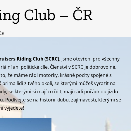
ing Club – ČR
 ČR
uisers Riding Club (SCRC)
. Jsme otevřeni pro všechny
ní ani politické cíle. Členství v SCRC je dobrovolné,
to, že máme rádi motorky, krásné pocity spojené s
 prima lidi z tvého okolí, se kterými můžeš vyrazit na
ády, se kterými si mají co říct, mají rádi pořádnou jízdu
 Podívejte se na historii klubu, zajímavosti, kterými se
i vyjedete!