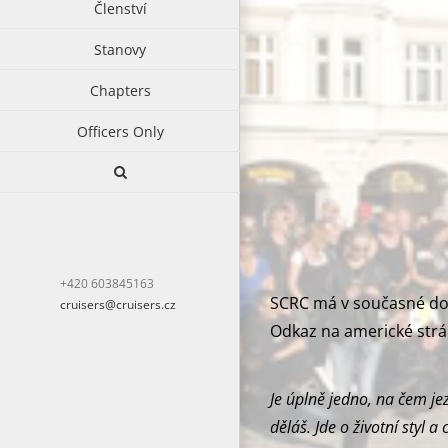
Členství
Stanovy
Chapters
Officers Only
+420 603845163
SCRC má v současné době
cruisers@cruisers.cz
Odkaz na americké strá
Je úplně jedno, na čem jez
děláš. Jde o životní styl a 