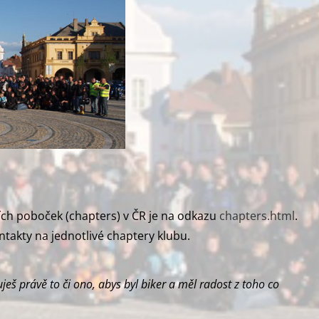
ích poboček (chapters) v ČR je na odkazu
chapters.html
.
ontakty na jednotlivé chaptery klubu.
uješ právě to či ono, abys byl biker a měl radost z toho co