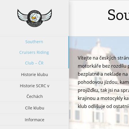
Přeskočit
Sou
na
obsah
Southern
Cruisers Riding
Vítejte na českých strá
Club – ČR
motorkáře bez rozdílu p
bezplatné a neklade na
Historie klubu
pohodovou jízdou, kamará
Historie SCRC v
projížďku, tak jsi na spr
Čechách
krajinou a motocykly ka
klub odlišuje od ostat
Cíle klubu
Informace