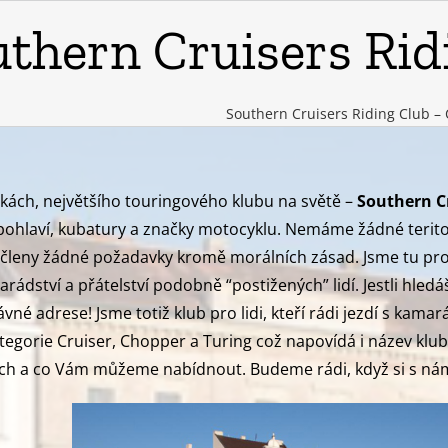
thern Cruisers Rid
Southern Cruisers Riding Club –
nkách, největšího touringového klubu na světě –
Southern Cr
ohlaví, kubatury a značky motocyklu. Nemáme žádné teritoriál
 členy žádné požadavky kromě morálních zásad. Jsme tu pro
dství a přátelství podobně “postižených” lidí. Jestli hledáš
ávné adrese! Jsme totiž klub pro lidi, kteří rádi jezdí s kamar
tegorie Cruiser, Chopper a Turing což napovídá i název klubu.
ních a co Vám můžeme nabídnout. Budeme rádi, když si s nám