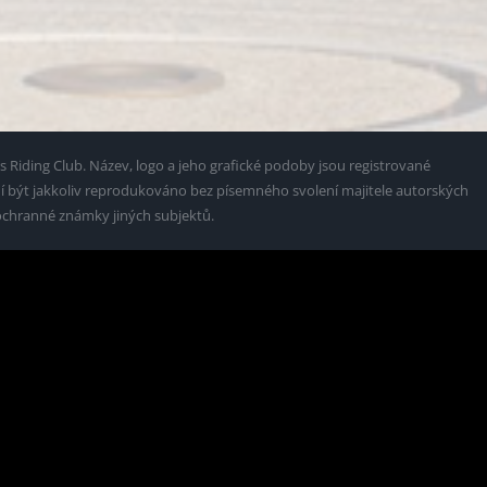
 Riding Club. Název, logo a jeho grafické podoby jsou registrované
být jakkoliv reprodukováno bez písemného svolení majitele autorských
ochranné známky jiných subjektů.